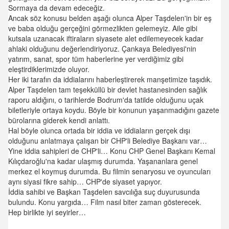
Sormaya da devam edeceğiz.
Ancak söz konusu belden aşağı olunca Alper Taşdelen'in bir eş
ve baba olduğu gerçeğini görmezlikten gelemeyiz. Aile gibi
kutsala uzanacak iftiraların siyasete alet edilemeyecek kadar
ahlaki olduğunu değerlendiriyoruz. Çankaya Belediyesi'nin
yatırım, sanat, spor tüm haberlerine yer verdiğimiz gibi
eleştirdiklerimizde oluyor.
Her iki tarafın da iddialarını haberleştirerek manşetimize taşıdık.
Alper Taşdelen tam teşekküllü bir devlet hastanesinden sağlık
raporu aldığını, o tarihlerde Bodrum'da tatilde olduğunu uçak
biletleriyle ortaya koydu. Böyle bir konunun yaşanmadığını gazete
bürolarına giderek kendi anlattı.
Hal böyle olunca ortada bir iddia ve iddiaların gerçek dışı
olduğunu anlatmaya çalışan bir CHP'li Belediye Başkanı var…
Yine iddia sahipleri de CHP'li… Konu CHP Genel Başkanı Kemal
Kılıçdaroğlu'na kadar ulaşmış durumda. Yaşananlara genel
merkez el koymuş durumda. Bu filmin senaryosu ve oyuncuları
aynı siyasi fikre sahip… CHP'de siyaset yapıyor.
İddia sahibi ve Başkan Taşdelen savcılığa suç duyurusunda
bulundu. Konu yargıda… Film nasıl biter zaman gösterecek.
Hep birlikte iyi seyirler…