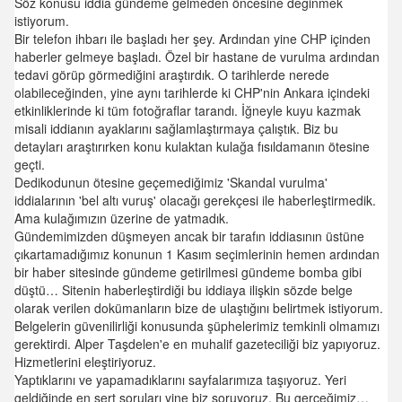
Söz konusu iddia gündeme gelmeden öncesine değinmek
istiyorum.
Bir telefon ihbarı ile başladı her şey. Ardından yine CHP içinden
haberler gelmeye başladı. Özel bir hastane de vurulma ardından
tedavi görüp görmediğini araştırdık. O tarihlerde nerede
olabileceğinden, yine aynı tarihlerde ki CHP'nin Ankara içindeki
etkinliklerinde ki tüm fotoğraflar tarandı. İğneyle kuyu kazmak
misali iddianın ayaklarını sağlamlaştırmaya çalıştık. Biz bu
detayları araştırırken konu kulaktan kulağa fısıldamanın ötesine
geçti.
Dedikodunun ötesine geçemediğimiz 'Skandal vurulma'
iddialarının 'bel altı vuruş' olacağı gerekçesi ile haberleştirmedik.
Ama kulağımızın üzerine de yatmadık.
Gündemimizden düşmeyen ancak bir tarafın iddiasının üstüne
çıkartamadığımız konunun 1 Kasım seçimlerinin hemen ardından
bir haber sitesinde gündeme getirilmesi gündeme bomba gibi
düştü… Sitenin haberleştirdiği bu iddiaya ilişkin sözde belge
olarak verilen dokümanların bize de ulaştığını belirtmek istiyorum.
Belgelerin güvenilirliği konusunda şüphelerimiz temkinli olmamızı
gerektirdi. Alper Taşdelen'e en muhalif gazeteciliği biz yapıyoruz.
Hizmetlerini eleştiriyoruz.
Yaptıklarını ve yapamadıklarını sayfalarımıza taşıyoruz. Yeri
geldiğinde en sert soruları yine biz soruyoruz. Bu gerçeğimiz…