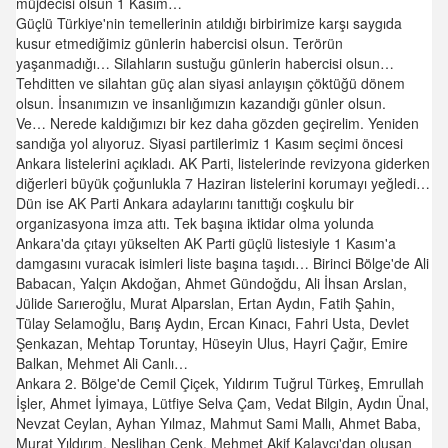
müjdecisi olsun 1 Kasım…
Güçlü Türkiye'nin temellerinin atıldığı birbirimize karşı saygıda
kusur etmediğimiz günlerin habercisi olsun. Terörün
yaşanmadığı… Silahların sustuğu günlerin habercisi olsun…
Tehditten ve silahtan güç alan siyasi anlayışın çöktüğü dönem
olsun. İnsanımızın ve insanlığımızın kazandığı günler olsun.
Ve… Nerede kaldığımızı bir kez daha gözden geçirelim. Yeniden
sandığa yol alıyoruz. Siyasi partilerimiz 1 Kasım seçimi öncesi
Ankara listelerini açıkladı. AK Parti, listelerinde revizyona giderken
diğerleri büyük çoğunlukla 7 Haziran listelerini korumayı yeğledi…
Dün ise AK Parti Ankara adaylarını tanıttığı coşkulu bir
organizasyona imza attı. Tek başına iktidar olma yolunda
Ankara'da çıtayı yükselten AK Parti güçlü listesiyle 1 Kasım'a
damgasını vuracak isimleri liste başına taşıdı… Birinci Bölge'de Ali
Babacan, Yalçın Akdoğan, Ahmet Gündoğdu, Ali İhsan Arslan,
Jülide Sarıeroğlu, Murat Alparslan, Ertan Aydın, Fatih Şahin,
Tülay Selamoğlu, Barış Aydın, Ercan Kınacı, Fahri Usta, Devlet
Şenkazan, Mehtap Toruntay, Hüseyin Ulus, Hayri Çağır, Emire
Balkan, Mehmet Ali Canlı…
Ankara 2. Bölge'de Cemil Çiçek, Yıldırım Tuğrul Türkeş, Emrullah
İşler, Ahmet İyimaya, Lütfiye Selva Çam, Vedat Bilgin, Aydın Ünal,
Nevzat Ceylan, Ayhan Yılmaz, Mahmut Sami Mallı, Ahmet Baba,
Murat Yıldırım, Neslihan Cenk, Mehmet Akif Kalaycı'dan oluşan